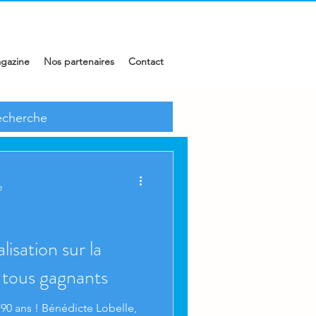
gazine
Nos partenaires
Contact
aire
Publireportage
e
lisation sur la
: tous gagnants
 90 ans ! Bénédicte Lobelle,