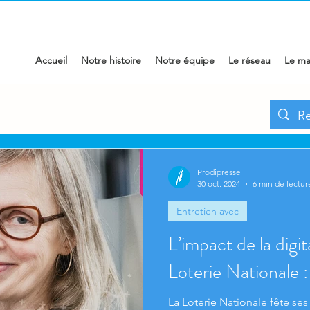
Accueil
Notre histoire
Notre équipe
Le réseau
Le ma
ec
L'œil de l'expert
Prodinews
Zoom parten
Prodipresse
30 oct. 2024
6 min de lectur
Entretien avec
L’impact de la digita
Loterie Nationale 
La Loterie Nationale fête ses