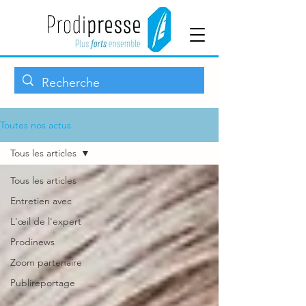
Toutes nos actus
Tous les articles
Tous les articles
Entretien avec
L'œil de l'expert
Prodinews
Zoom partenaire
Publireportage