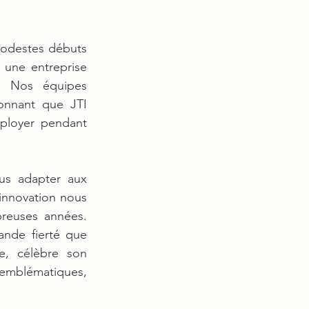
odestes débuts 
ne entreprise 
 Nos équipes 
onnant que JTI 
loyer pendant 
us adapter aux 
innovation nous 
euses années. 
nde fierté que 
, célèbre son 
 emblématiques, 