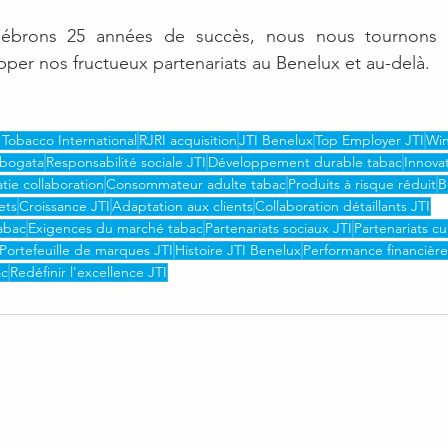
ébrons 25 années de succès, nous nous tournons ver
per nos fructueux partenariats au Benelux et au-delà.
Tobacco International
RJRI acquisition
JTI Benelux
Top Employer JTI
Win
obogata
Responsabilité sociale JTI
Développement durable tabac
Innova
tie collaboration
Consommateur adulte tabac
Produits à risque réduit
B
ets
Croissance JTI
Adaptation aux clients
Collaboration détaillants JTI
abac
Exigences du marché tabac
Partenariats sociaux JTI
Partenariats cu
Portefeuille de marques JTI
Histoire JTI Benelux
Performance financière
ac
Redéfinir l'excellence JTI