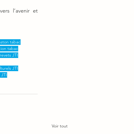
s l’avenir et 
ston tabac
tion tabac
revets JTI
lturels JTI
 JTI
Voir tout