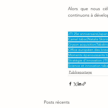
Alors que nous cél
continuons à dévelop
JTI 25e anniversaire
Japan 
Camel tabac
Natalia Skor
Gryson acquisition
Tabakna
Office européen des brev
Moments épanouissants t
Stratégie d'innovation JTI
Science et innovation tab
Publireportage
Posts récents