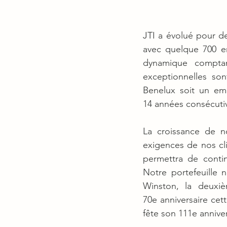
JTI a évolué pour d
avec quelque 700 e
dynamique comptan
exceptionnelles so
Benelux soit un em
14 années consécuti
La croissance de no
exigences de nos cli
permettra de conti
Notre portefeuille 
Winston, la deuxi
70e anniversaire ce
fête son 111e anniver