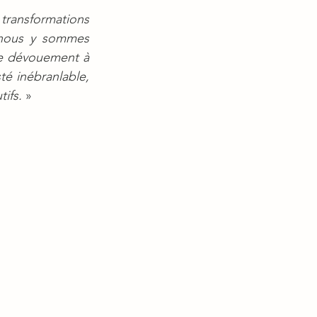
ansformations 
 nous y sommes 
e dévouement à 
 inébranlable, 
ifs. 
»