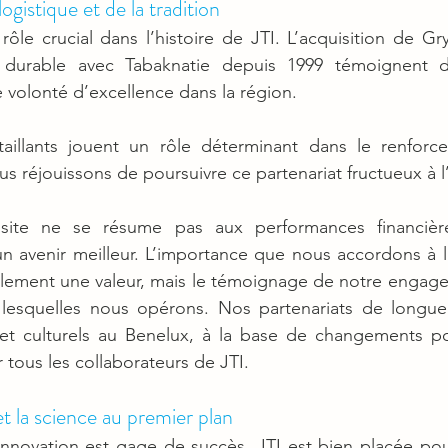
gistique et de la tradition
ôle crucial dans l’histoire de JTI. L’acquisition de Gr
n durable avec Tabaknatie depuis 1999 témoignent d
 volonté d’excellence dans la région.
aillants jouent un rôle déterminant dans le renforc
s réjouissons de poursuivre ce partenariat fructueux à l’
ssite ne se résume pas aux performances financièr
 avenir meilleur. L’importance que nous accordons à la
ulement une valeur, mais le témoignage de notre engage
esquelles nous opérons. Nos partenariats de longue
 et culturels au Benelux, à la base de changements pos
 tous les collaborateurs de JTI.
 la science au premier plan
nnovation est gage de succès, JTI est bien placée pou