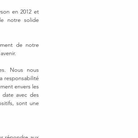
yson en 2012 et 
e notre solide 
ement de notre 
avenir.
es. Nous nous 
 responsabilité 
ment envers les 
 date avec des 
itifs, sont une 
r répondre aux 