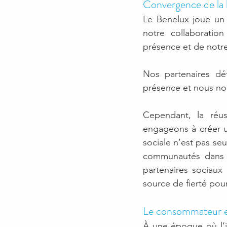
Convergence de la lo
Le Benelux joue un r
notre collaboratio
présence et de notre
Nos partenaires dét
présence et nous nou
Cependant, la réu
engageons à créer un
sociale n’est pas se
communautés dans l
partenaires sociaux
source de fierté pour
Le consommateur et
À une époque où l’i