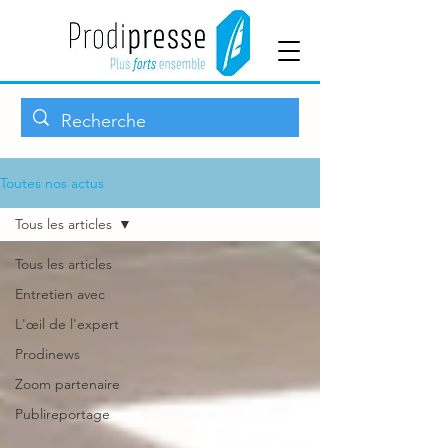
Toutes nos actus
Tous les articles
Tous les articles
Entretien avec
L'œil de l'expert
Prodinews
Zoom partenaire
Publireportage