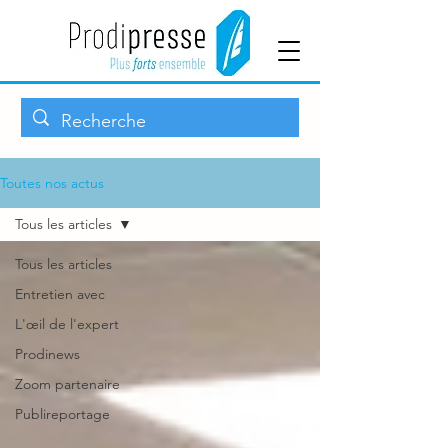
Toutes nos actus
Tous les articles
Tous les articles
Entretien avec
L'œil de l'expert
Prodinews
Zoom partenaire
Publireportage