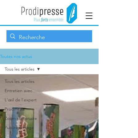
Toutes nos actus
Tous les articles
Tous les articles
Entretien avec
L'œil de l'expert
Prodinews
Zoom partenaire
Publireportage